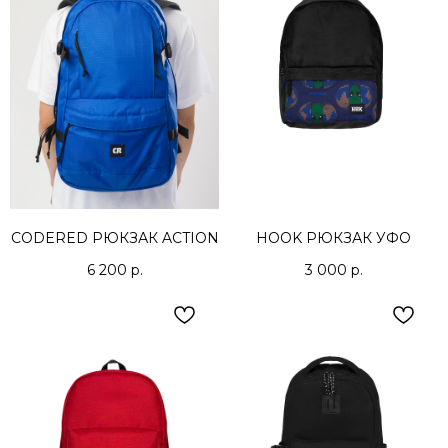
CODERED РЮКЗАК ACTION
HOOK РЮКЗАК УФО
6 200
р.
3 000
р.