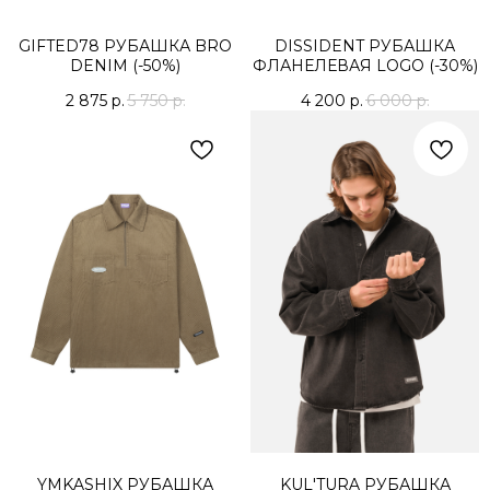
GIFTED78 РУБАШКА BRO
DISSIDENT РУБАШКА
DENIM (-50%)
ФЛАНЕЛЕВАЯ LOGO (-30%)
2 875
р.
5 750
р.
4 200
р.
6 000
р.
YMKASHIX РУБАШКА
KUL'TURA РУБАШКА