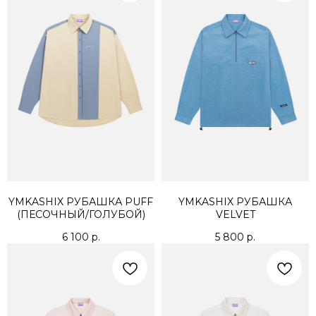
КОНТАКТЫ
ДОСТАВКА
ОПЛАТА
ВОЗВРАТ
ДОКУМЕНТЫ
YMKASHIX РУБАШКА PUFF
YMKASHIX РУБАШКА
(ПЕСОЧНЫЙ/ГОЛУБОЙ)
VELVET
6 100
р.
5 800
р.