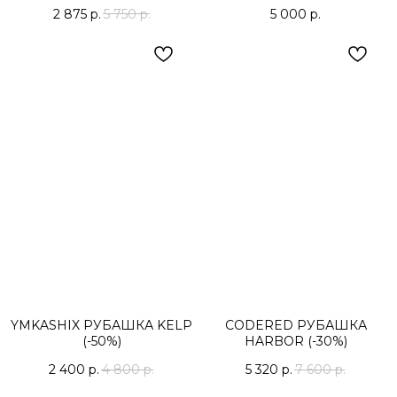
2 875
р.
5 750
р.
5 000
р.
YMKASHIX РУБАШКА KELP
CODERED РУБАШКА
(-50%)
HARBOR (-30%)
2 400
р.
4 800
р.
5 320
р.
7 600
р.