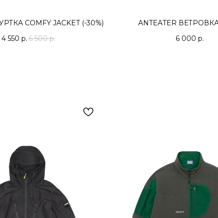
УРТКА COMFY JACKET (-30%)
ANTEATER ВЕТРОВКА
4 550
р.
6 500
р.
6 000
р.