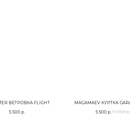
TER ВЕТРОВКА FLIGHT
MAGAMAEV КУРТКА GARA
5 500
р.
5 500
р.
11 000
р