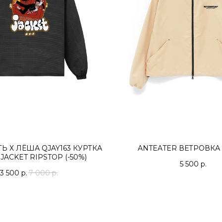
 Х ЛЁША QJAY163 КУРТКА
ANTEATER ВЕТРОВКА 
JACKET RIPSTOP (-50%)
5 500
р.
3 500
р.
7 000
р.