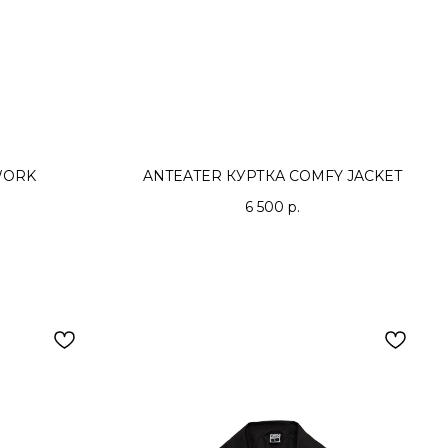
WORK
ANTEATER КУРТКА COMFY JACKET
6 500
р.