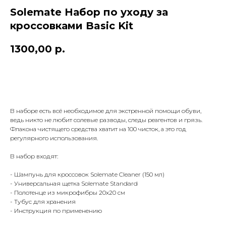
Solemate Набор по уходу за
кроссовками Basic Kit
1300,00
р.
В КОРЗИНУ
В наборе есть всё необходимое для экстренной помощи обуви,
ведь никто не любит солевые разводы, следы реагентов и грязь.
КОНТАКТЫ
Флакона чистящего средства хватит на 100 чисток, а это год
ДОСТАВКА
регулярного использования.
ОПЛАТА
ВОЗВРАТ
ДОКУМЕНТЫ
В набор входят:
- Шампунь для кроссовок Solemate Cleaner (150 мл)
- Универсальная щетка Solemate Standard
- Полотенце из микрофибры 20х20 см
- Тубус для хранения
- Инструкция по применению