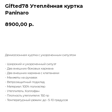
Gifted78 Утеплённая куртка
Paninaro
8900,00
р.
В КОРЗИНУ
Демисезонная куртка с укороченным силуэтом
КОНТАКТЫ
ДОСТАВКА
- Широкий и укороченный силуэт
ОПЛАТА
- Два внешних боковых кармана
ВОЗВРАТ
- Два внешних кармана с клапанами
ДОКУМЕНТЫ
- Манжеты на рукавах
- Ветрозащитный подклад
- Материал: 100% полиэстер
- Утеплитель: Холлофан
- Плотность утеплителя: 150 гр
- Температурный режим: до -5-10 градусов