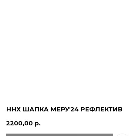
ННХ ШАПКА МЕРУ'24 РЕФЛЕКТИВ
КОНТАКТЫ
ДОСТАВКА
2200,00
р.
ОПЛАТА
ВОЗВРАТ
ДОКУМЕНТЫ