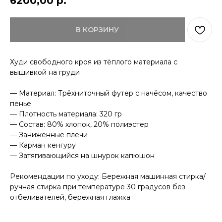
6200,00
р.
В КОРЗИНУ
КОНТАКТЫ
ДОСТАВКА
Худи свободного кроя из тёплого материала с
ОПЛАТА
вышивкой на груди
ВОЗВРАТ
ДОКУМЕНТЫ
— Материал: Трёхниточный футер с начёсом, качество
пенье
— Плотность материала: 320 гр
— Состав: 80% хлопок, 20% полиэстер
— Заниженные плечи
— Карман кенгуру
— Затягивающийся на шнурок капюшон
Рекомендации по уходу: Бережная машинная стирка/
ручная стирка при температуре 30 градусов без
отбеливателей, бережная глажка