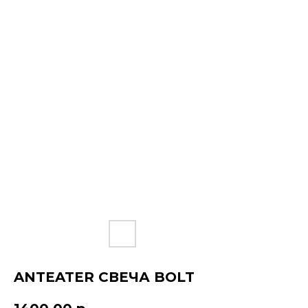
ANTEATER СВЕЧА BOLT
КОНТАКТЫ
ДОСТАВКА
ОПЛАТА