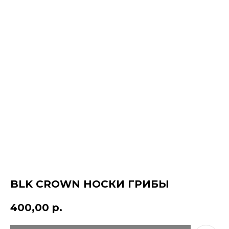
КОНТАКТЫ
ДОСТАВКА
BLK CROWN НОСКИ ГРИБЫ
ОПЛАТА
ВОЗВРАТ
ДОКУМЕНТЫ
400,00
р.