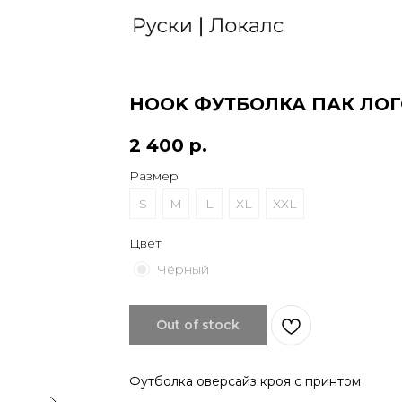
HOOK ФУТБОЛКА ПАК ЛО
2 400
р.
Размер
S
M
L
XL
XXL
Цвет
Чёрный
Out of stock
Футболка оверсайз кроя с принтом