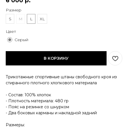
6 000
р.
Размер
S
M
L
XL
Цвет
Серый
В КОРЗИНУ
КОНТАКТЫ
Трикотажные спортивные штаны свободного кроя из
ДОСТАВКА
стиранного плотного хлопкового материала
ОПЛАТА
ВОЗВРАТ
ДОКУМЕНТЫ
- Состав: 100% хлопок
- Плотность материала: 480 гр
- Пояс на резинке со шнурком
- Два боковых карманы и накладной задний
Размеры: