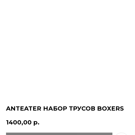
КОНТАКТЫ
ANTEATER НАБОР ТРУСОВ BOXERS
ДОСТАВКА
ОПЛАТА
1400,00
р.
ВОЗВРАТ
ДОКУМЕНТЫ