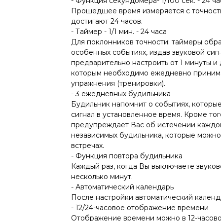
- Функция секундомера- 1/100 сек. - 24 ча
Прошедшее время измеряется с точность
достигают 24 часов.
- Таймер - 1/1 мин. - 24 часа
Для поклонников точности: таймеры обра
особенных событиях, издав звуковой сиг
предварительно настроить от 1 минуты и
которым необходимо ежедневно принима
упражнения (тренировки).
- 3 ежедневных будильника
Будильник напомнит о событиях, которые
сигнал в установленное время. Кроме тог
предупреждает Вас об истечении каждого
независимых будильника, которые можно
встречах.
- Функция повтора будильника
Каждый раз, когда Вы выключаете звуково
несколько минут.
- Автоматический календарь
После настройки автоматический календа
- 12/24-часовое отображение времени
Отображение времени можно в 12-часово