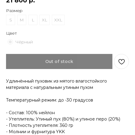
21 800
р.
Размер
S
M
L
XL
XXL
Цвет
Чёрный
КОНТАКТЫ
Out of stock
ДОСТАВКА
ОПЛАТА
ВОЗВРАТ
ДОКУМЕНТЫ
Удлинённый пуховик из мятого влагостойкого
материала с натуральным утиным пухом
Температурный режим: до -30 градусов
- Состав: 100% нейлон
- Утеплитель: Утиный пух (80%) и утиное перо (20%)
- Плотность утеплителя: 360 гр
- Молнии и фурнитура YKK